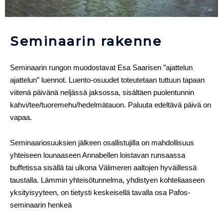
Seminaarin rakenne
Seminaarin rungon muodostavat Esa Saarisen ”ajattelun
ajattelun” luennot. Luento-osuudet toteutetaan tuttuun tapaan
viitenä päivänä
neljässä jaksossa
, sisältäen puolentunnin
kahvi/tee/tuoremehu/hedelmätauon. Paluuta edeltävä päivä on
vapaa.
Seminaariosuuksien jälkeen osallistujilla on mahdollisuus
yhteiseen lounaaseen Annabellen loistavan runsaassa
buffetissa sisällä tai ulkona Välimeren aaltojen hyväillessä
taustalla. Lämmin yhteisötunnelma, yhdistyen kohteliaaseen
yksityisyyteen, on tietysti keskeisellä tavalla osa Pafos-
seminaarin henkeä