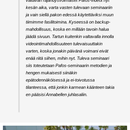
valtavan räjähdysvoimaiset Pafos-videot nyt
kesän aika, varta vasten tulevaan seminaariin
ja vain siellä pakon edessä käytettäviksi muun
tiimimme fasilitoimina. Kyseessä on backup-
mahdollisuus, koska en millään tavoin halua
jäädä sivuun. Tartun kuitenkin valtavalla innolla
videointimahdollisuuteen tulevaisuuttakin
varten, koska jonakin päivänä voimani eivät
enää riitä siihen, mihin nyt. Tuleva seminaari
siis toteutetaan Pafos-seminaarin metodien ja
hengen mukaisesti siinäkin
epätodennäköisessä ja ei-toivotussa
tilanteessa, että jonkin karmean käänteen takia
en pääsisi Annabellen juhlasaliin.