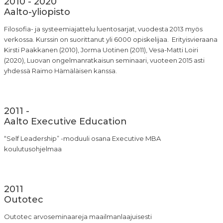
2010 - 2020
Aalto-yliopisto
Filosofia- ja systeemiajattelu luentosarjat, vuodesta 2013 myös
verkossa. Kurssin on suorittanut yli 6000 opiskelijaa. Erityisvieraana
Kirsti Paakkanen (2010), Jorma Uotinen (2011), Vesa-Matti Loiri
(2020), Luovan ongelmanratkaisun seminaari, vuoteen 2015 asti
yhdessä Raimo Hämäläisen kanssa.
2011 -
Aalto Executive Education
“Self Leadership” -moduuli osana Executive MBA
koulutusohjelmaa
2011
Outotec
Outotec arvoseminaareja maailmanlaajuisesti