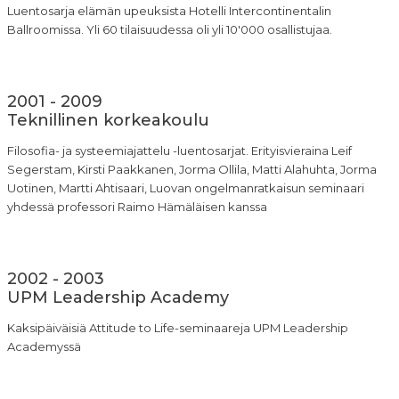
Luentosarja elämän upeuksista Hotelli Intercontinentalin
Ballroomissa. Yli 60 tilaisuudessa oli yli 10'000 osallistujaa.
2001 - 2009
Teknillinen korkeakoulu
Filosofia- ja systeemiajattelu -luentosarjat. Erityisvieraina Leif
Segerstam, Kirsti Paakkanen, Jorma Ollila, Matti Alahuhta, Jorma
Uotinen, Martti Ahtisaari, Luovan ongelmanratkaisun seminaari
yhdessä professori Raimo Hämäläisen kanssa
2002 - 2003
UPM Leadership Academy
Kaksipäiväisiä Attitude to Life-seminaareja UPM Leadership
Academyssä