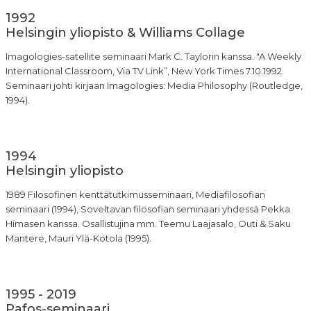
1992
Helsingin yliopisto & Williams Collage
Imagologies-satellite seminaari Mark C. Taylorin kanssa. "A Weekly
International Classroom, Via TV Link”, New York Times 7.10.1992.
Seminaari johti kirjaan Imagologies: Media Philosophy (Routledge,
1994).
1994
Helsingin yliopisto
1989 Filosofinen kenttätutkimusseminaari, Mediafilosofian
seminaari (1994), Soveltavan filosofian seminaari yhdessä Pekka
Himasen kanssa. Osallistujina mm. Teemu Laajasalo, Outi & Saku
Mantere, Mauri Ylä-Kotola (1995).
1995 - 2019
Pafos-seminaari